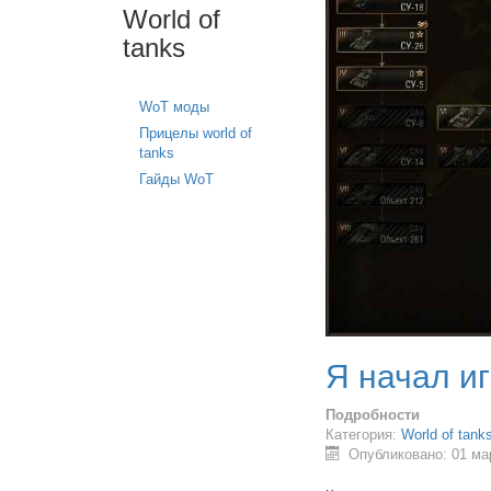
World of
tanks
WoT моды
Прицелы world of
tanks
Гайды WoT
Я начал иг
Подробности
Категория:
World of tank
Опубликовано: 01 ма