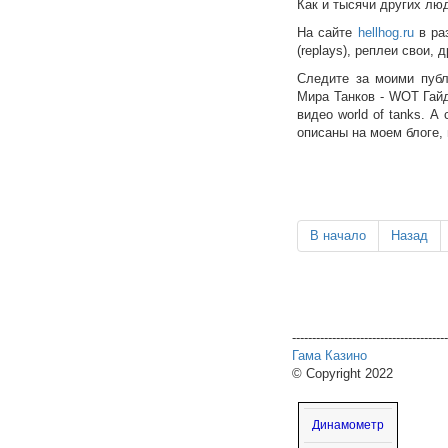
Как и тысячи других люд
На сайте
hellhog.ru
в ра
(replays), реплеи свои,
Следите за моими публ
Мира Танков - WOT Гайд
видео world of tanks. А
описаны на моем блоге, 
В начало
Назад
---------------------------------------
Гама Казино
© Copyright 2022
Динамометр