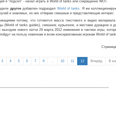
ей я "подсел" - начал играть в World of tanks или сокращенно WOT.
зделе
другое
добавлен подраздел
World of tanks
. Я же коллекциониру
 друзей и знакомых, из них отбираю смешные и представляющие интерес.
икациями потому, что готовится масса текстового и видео материала
ы (World of tanks guides), смешное, курьезное, а местами дурацкое и 
 с выходом нового патча 29 марта 2012 изменения в тактике игры, кото
пойдут на пользу новичкам и всем консервативным игрокам World of tank
Страница
3
4
5
6
7
8
...
10
11
12
Вперёд
В ко
---------------------------------------------------------------------------------------------------------