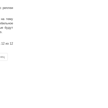
ю реплеи
 на тему
дебильное
рые будут
s.
 12 из 12
нец