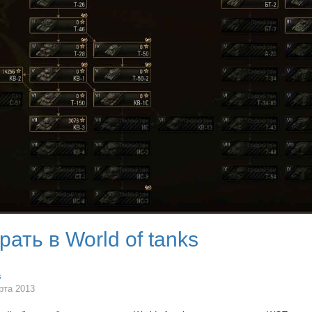
рать в World of tanks
s
рта 2013