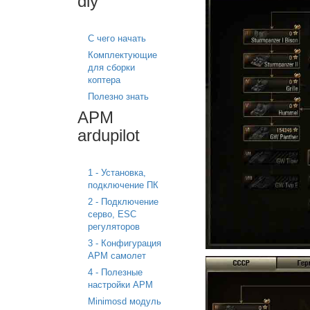
diy
С чего начать
Комплектующие
для сборки
коптера
Полезно знать
APM
ardupilot
1 - Установка,
подключение ПК
2 - Подключение
серво, ESC
регуляторов
3 - Конфигурация
APM самолет
4 - Полезные
настройки APM
Minimosd модуль