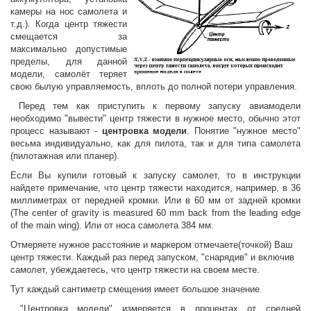
камеры на нос самолета и
т.д.). Когда центр тяжести
смещается за
максимально допустимые
пределы, для данной
модели, самолёт теряет
свою былую управляемость, вплоть до полной потери управления.
Перед тем как приступить к первому запуску авиамодели
необходимо "вывести" центр тяжести в нужное место, обычно этот
процесс называют -
центровка модели
. Понятие "нужное место"
весьма индивидуально, как для пилота, так и для типа самолета
(пилотажная или планер).
Если Вы купили готовый к запуску самолет, то в инструкции
найдете примечание, что центр тяжести находится, например, в 36
миллиметрах от передней кромки. Или в 60 мм от задней кромки
(The center of gravity is measured 60 mm back from the leading edge
of the main wing). Или от носа самолета 384 мм.
Отмеряете нужное расстояние и маркером отмечаете(точкой) Ваш
центр тяжести. Каждый раз перед запуском, "снарядив" и включив
самолет, убеждаетесь, что центр тяжести на своем месте.
Тут каждый сантиметр смещения имеет большое значение.
"Центровка модели" измеряется в процентах от средней