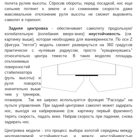
полета рулем высоты. Сбросив обороты, перед посадкой, нос еще
сильнее потянет к земле и со снижением скорости даже
максимальное отклонение руля высоты не сможет выровнять
самолет в горизонт.
Задняя центровка
- обеспечивает самолету продольную/
колебательную (колебания вверх-вниз)
неустойчивость
(см.
картинку выше), которая необходима для маневренности. По оси Z
(фигура "петля") модель сможет развернуться на 360 градусов
практически с нулевым радиусом, просто "кувыркнувшись"
относительно центра тяжести.
В таких моделях площадь
отклоняемых
поверхностей
стабилизатора
(руль высоты) и
руля поворота
значительно выше
чем у тренеров,
планеров. Так же широко используется функция "Расходы" на
пульте управления. При задней центровке самолет может задирать
нос, выходя на кабрирование (см. картинку первый фрагмент)
терять скорость, падать вниз. Набрав скорость при падении, снова
задирать нос.
Центровка модели - это процесс выбора золотой середины между
неуправляемой устойчивостью и между неустойчивостью