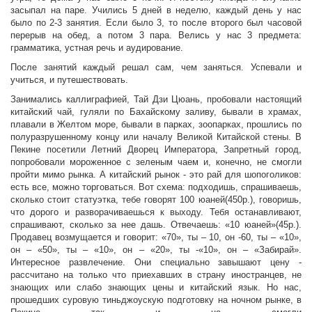
засыпал на паре. Учились 5 дней в неделю, каждый день у нас
было по 2-3 занятия. Если было 3, то после второго был часовой
перерыв на обед, а потом 3 пара. Велись у нас 3 предмета:
грамматика, устная речь и аудирование.
После занятий каждый решал сам, чем заняться. Успевали и
учиться, и путешествовать.
Занимались каллиграфией, Тай Дзи Цюань, пробовали настоящий
китайский чай, гуляли по Бахайскому заливу, бывали в храмах,
плавали в Желтом море, бывали в парках, зоопарках, прошлись по
полуразрушенному концу или началу Великой Китайской стены. В
Пекине посетили Летний Дворец Императора, Запретный город,
попробовали мороженное с зеленым чаем и, конечно, не смогли
пройти мимо рынка. А китайский рынок - это рай для шопоголиков:
есть все, можно торговаться. Вот схема: подходишь, спрашиваешь,
сколько стоит статуэтка, тебе говорят 100 юаней(450р.), говоришь,
что дорого и разворачиваешься к выходу. Тебя останавливают,
спрашивают, сколько за нее дашь. Отвечаешь: «10 юаней»(45р.).
Продавец возмущается и говорит: «70», ты – 10, он -60, ты – «10»,
он – «50», ты – «10», он – «20», ты -«10», он – «Забирай».
Интересное развлечение. Они специально завышают цену -
рассчитано на только что приехавших в страну иностранцев, не
знающих или слабо знающих цены и китайский язык. Но нас,
прошедших суровую тиньджоускую подготовку на ночном рынке, в