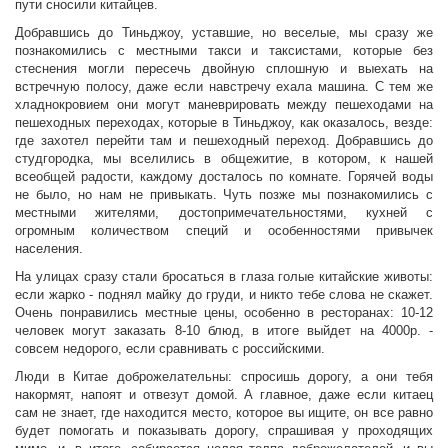
пути сносили китайцев.
Добравшись до Тиньджоу, уставшие, но веселые, мы сразу же
познакомились с местными такси и таксистами, которые без
стеснения могли пересечь двойную сплошную и выехать на
встречную полосу, даже если навстречу ехала машина. С тем же
хладнокровием они могут маневрировать между пешеходами на
пешеходных переходах, которые в Тиньджоу, как оказалось, везде:
где захотел перейти там и пешеходный переход. Добравшись до
студгородка, мы вселились в общежитие, в котором, к нашей
всеобщей радости, каждому досталось по комнате. Горячей воды
не было, но нам не привыкать. Чуть позже мы познакомились с
местными жителями, достопримечательностями, кухней с
огромным количеством специй и особенностями привычек
населения.
На улицах сразу стали бросаться в глаза голые китайские животы:
если жарко - поднял майку до груди, и никто тебе слова не скажет.
Очень понравились местные цены, особенно в ресторанах: 10-12
человек могут заказать 8-10 блюд, в итоге выйдет на 4000р. -
совсем недорого, если сравнивать с российскими.
Люди в Китае доброжелательны: спросишь дорогу, а они тебя
накормят, напоят и отвезут домой. А главное, даже если китаец
сам не знает, где находится место, которое вы ищите, он все равно
будет помогать и показывать дорогу, спрашивая у проходящих