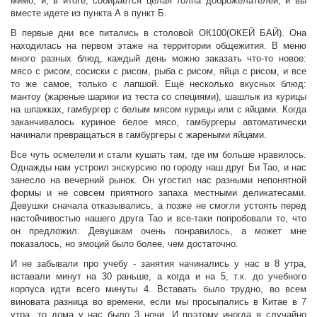
мимо, и, в итоге, собирается целая толпа доброжелателей, и вы
вместе идете из пункта А в пункт Б.
В первые дни все питались в столовой ОК100(ОКЕЙ БАЙ). Она
находилась на первом этаже на территории общежития. В меню
много разных блюд, каждый день можно заказать что-то новое:
мясо с рисом, сосиски с рисом, рыба с рисом, яйца с рисом, и все
то же самое, только с лапшой. Ещё несколько вкусных блюд:
мантоу (жареные шарики из теста со специями), шашлык из курицы
на шпажках, гамбургер с белым мясом курицы или с яйцами. Когда
заканчивалось куриное белое мясо, гамбургеры автоматически
начинали превращаться в гамбургеры с жареными яйцами.
Все чуть осмелели и стали кушать там, где им больше нравилось.
Однажды нам устроил экскурсию по городу наш друг Би Тао, и нас
занесло на вечерний рынок. Он угостил нас разными непонятной
формы и не совсем приятного запаха местными деликатесами.
Девушки сначала отказывались, а позже не смогли устоять перед
настойчивостью нашего друга Тао и все-таки попробовали то, что
он предложил. Девушкам очень понравилось, а может мне
показалось, но эмоций было более, чем достаточно.
И не забывали про учебу - занятия начинались у нас в 8 утра,
вставали минут на 30 раньше, а когда и на 5, т.к. до учебного
корпуса идти всего минуты 4. Вставать было трудно, во всем
виновата разница во времени, если мы просыпались в Китае в 7
утра, то дома у нас было 3 ночи. И поэтому иногда я случайно