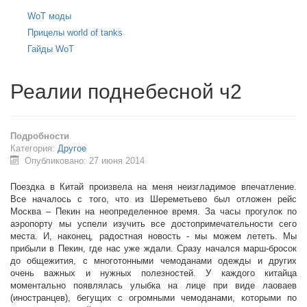
WoT моды
Прицелы world of tanks
Гайды WoT
Реалии поднебесной ч2
Подробности
Категория:
Другое
Опубликовано: 27 июня 2014
Поездка в Китай произвела на меня неизгладимое впечатление.
Все началось с того, что из Шереметьево был отложен рейс
Москва – Пекин на неопределенное время. За часы прогулок по
аэропорту мы успели изучить все достопримечательности сего
места. И, наконец, радостная новость - мы можем лететь. Мы
прибыли в Пекин, где нас уже ждали. Сразу начался марш-бросок
до общежития, с многотонными чемоданами одежды и других
очень важных и нужных полезностей. У каждого китайца
моментально появлялась улыбка на лице при виде лаоваев
(иностранцев), бегущих с огромными чемоданами, которыми по