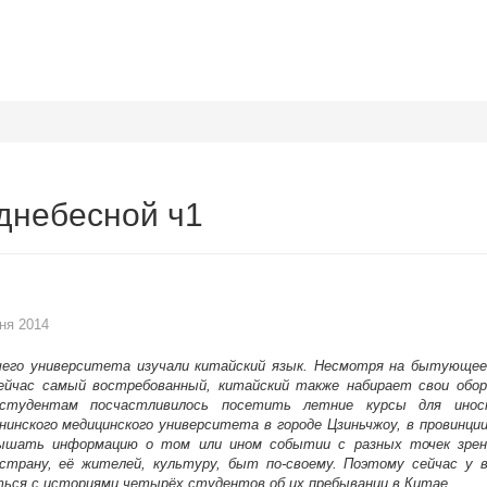
днебесной ч1
ня 2014
его университета изучали китайский язык. Несмотря на бытующее
сейчас самый востребованный, китайский также набирает свои об
тудентам посчастливилось посетить летние курсы для инос
нинского медицинского университета в городе Цзиньчжоу, в провинции
ышать информацию о том или ином событии с разных точек зрен
страну, её жителей, культуру, быт по-своему. Поэтому сейчас у 
ься с историями четырёх студентов об их пребывании в Китае.