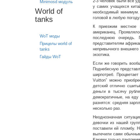
2-3 человек были все уд
Minimosd модуль
у самих учащихся кита
World of
необходимый минимум.
tanks
головой в любую погоду
К приезжим местное 
американец. Проявлял
WoT моды
последнюю очередь. 
представителям африкан
Прицелы world of
непривычного внешнего
tanks
экзотика.
Гайды WoT
Если же говорить вооб
Поднебесную представл
ширпотреб. Процветает
Vuitton” можно приобр
детский отлично сшиты
деньги в тысячу рубле
демократичные, на еду
разнятся: средняя зарп
несколько раз.
Неоднозначная ситуаци
девочки из нашей груп
поставили ей пломбу. 
вылечили сами обычным
Какими только пантомим