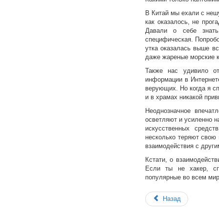
В Китай мы ехали с неш
как оказалось, не прог
Давали о себе знать
специфическая. Попробо
утка оказалась выше вс
даже жареные морские к
Также нас удивило о
информации в Интернете
верующих. Но когда я сп
и в храмах никакой при
Неоднозначное впечатл
осветляют и усиленно н
искусственных средст
несколько теряют свою 
взаимодействия с други
Кстати, о взаимодейств
Если ты не хакер, с
популярные во всем мир
Назад