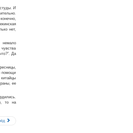
студы. И
вительно.
конечно,
пекинская
лько нет,
а немало
 чувства
что?”. Да
ресницы,
и помощи
 китайцы
траны, ее
рдились.
м, то на
рёд