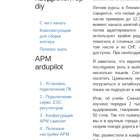
diy
Летние курсы в Ляонин
говорится, что любая д
часов примерно до 12.
С чего начать
момент начала занятий 
потом адаптировался. 
Комплектующие
используют крайне ред
для сборки
помогала в сложных си
коптера
том числе и из СНГ, 
Полезно знать
доступно. При необходим
APM
Я заметила, что европ
ardupilot
последнюю роль в выбор
несколько языков. Со
посетить Цзиньчжоу не
1 - Установка,
погрузиться в китайск
подключение ПК
языка на подкурсах в на
2 - Подключение
Итак, об учебе. Снача
серво, ESC
изучено порядка 2 ты
регуляторов
аудирование, говорение
50 слов. Так что львин
3 - Конфигурация
мы и в крупные города 
APM самолет
скором поезде дорога в
4 - Полезные
настройки APM
Нас разместили в комф