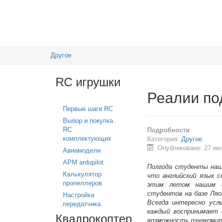
Другое
RC игрушки
Реалии по
Первые шаги RC
Выбор и покупка
RC
Подробности
комплектующих
Категория:
Другое
Опубликовано: 27 ию
Авиамодели
APM ardupilot
Полгода студенты наш
Калькулятор
что английский язык 
пропеллеров
этим летом нашим с
студентов на базе Ляо
Настройка
Всегда интересно усл
передатчика
каждый воспринимает 
Квадрокоптер
возможность ознакомит