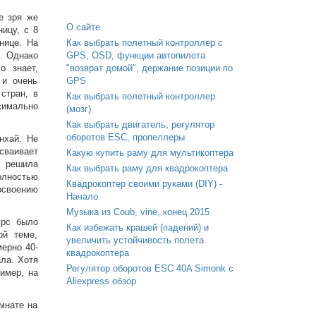
е зря же
О сайте
ицу, с 8
нице. На
Как выбрать полетный контроллер с
я. Однако
GPS, OSD, функции автопилота
о знает,
"возврат домой", держание позиции по
 и очень
GPS
стран, в
Как выбрать полетный контроллер
симально
(мозг)
Как выбрать двигатель, регулятор
оборотов ESC, пропеллеры
нхай. Не
сваивает
Какую купить раму для мультикоптера
я решила
Как выбрать раму для квадрокоптера
олностью
Квадрокоптер своими руками (DIY) -
освоению
Начало
Музыка из Coub, vine, конец 2015
урс было
Как избежать крашей (падений) и
ой теме,
увеличить устойчивость полета
ерно 40-
квадрокоптера
ла. Хотя
Регулятор оборотов ESC 40A Simonk с
имер, на
Aliexpress обзор
мнате на