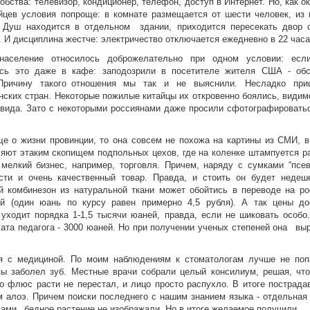
обства: телевизор, кондиционер, телефон, доступ в Интернет. Но, как о
йцев условия попроще: в комнате размещается от шести человек, из 
 Душ находится в отдельном здании, приходится пересекать двор 
. И дисциплина жестче: электричество отключается ежедневно в 22 часа
население относилось доброжелательно при одном условии: есл
ось это даже в кафе: заподозрили в посетителе жителя США - об
Причину такого отношения мы так и не выяснили. Несладко при
ских стран. Некоторые пожилые китайцы их откровенно боялись, видимо
 вида. Зато с некоторыми россиянами даже просили сфотографироватьс
ще о жизни провинции, то она совсем не похожа на картины из СМИ, в
яют этаким скопищем подпольных цехов, где на коленке штампуется р
 мелкий бизнес, например, торговля. Причем, наряду с сумками “псев
ести и очень качественный товар. Правда, и стоить он будет недеше
й комбинезон из натуральной ткани может обойтись в переводе на ро
й (один юань по курсу равен примерно 4,5 рубля). А так цены до
 уходит порядка 1-1,5 тысячи юаней, правда, если не шиковать особо
лата педагога - 3000 юаней. Но при получении ученых степеней она вы
я с медициной. По моим наблюдениям к стоматологам лучше не поп
пы заболел зуб. Местные врачи собрали целый консилиум, решая, что
Но флюс расти не перестал, и лицо просто распухло. В итоге пострад
 алоэ. Причем поиски последнего с нашим знанием языка - отдельная 
ами бедное растение не изображали. Но в итоге желаемое получили.