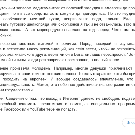
уточным запасом медикаментов: от болезней желудка и аллергии до про
адали, почти все средства хоть кому-то да пригодились. Но это неуди
 особенности местной кухни, непривычные вода, климат. Еда, 
вать тутового шелкопряда или скорпионов я так и не отважилась, зато 
яких похвал. А вот морепродуктов наелась на год вперед. Чего там то
оньки.
тношение местных жителей к религии. Перед поездкой я изучил
 и встретила массу рекомендаций, как себя вести, чтобы не оскорбить
росила китайского друга, верит ли он в Бога, он лишь переспросил: “Во 
вычной тишины: люди разговаривают раскованно, в полный голос.
ение произвела молодежь. Например, многие девушки приклеивают 
акручивают свои темные жесткие волосы. То есть стараются хотя бы пр
в походить на европеек. И вообще создавалось впечатление, что
индивидуальность. Может, это побочное действие активного развития с
ми государствами.
ии. Сведения о том, что выход в Интернет далеко не свободен, подтве
пособный взломать препятствия с помощью специальных програм
е Faсebook или YouТube тебе не попасть.
Впе