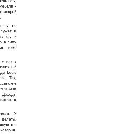
казалось,
мебели -
с мокрой
.
и ты не
служат в
шлось и
, в силу
я - тоже
 которых
азличный
до Louis
во. Так,
ссийские
статочно
. Доходы
растает в
адать. У
 делать,
авшую мы
история.