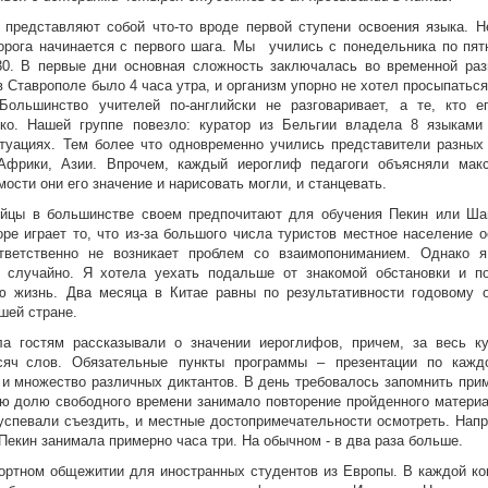
 представляют собой что-то вроде первой ступени освоения языка. Н
орога начинается с первого шага. Мы учились с понедельника по пятн
30. В первые дни основная сложность заключалась во временной раз
в Ставрополе было 4 часа утра, и организм упорно не хотел просыпатьс
Большинство учителей по-английски не разговаривает, а те, кто ег
ко. Нашей группе повезло: куратор из Бельгии владела 8 языками
туациях. Тем более что одновременно учились представители разных 
Африки, Азии. Впрочем, каждый иероглиф педагоги объясняли мак
ости они его значение и нарисовать могли, и станцевать.
ейцы в большинстве своем предпочитают для обучения Пекин или Ша
е играет то, что из-за большого числа туристов местное население о
ответственно не возникает проблем со взаимопониманием. Однако 
 случайно. Я хотела уехать подальше от знакомой обстановки и п
ую жизнь. Два месяца в Китае равны по результативности годовому 
шей стране.
ла гостям рассказывали о значении иероглифов, причем, за весь к
сяч слов. Обязательные пункты программы – презентации по кажд
 и множество различных диктантов. В день требовалось запомнить прим
ую долю свободного времени занимало повторение пройденного материа
успевали съездить, и местные достопримечательности осмотреть. Напр
 Пекин занимала примерно часа три. На обычном - в два раза больше.
ортном общежитии для иностранных студентов из Европы. В каждой ко