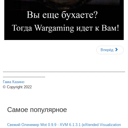
Вперёд
-----------------------------------------------------------------------------------------------------------
-------------------------------------
Гама Казино
© Copyright 2022
Самое популярное
Свежий Оленемер Wot 0.9.9 - XVM 6.1.3.1 (eXtended Visualization