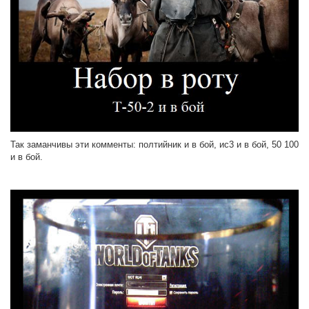
Так заманчивы эти комменты: полтийник и в бой, ис3 и в бой, 50 100
и в бой.