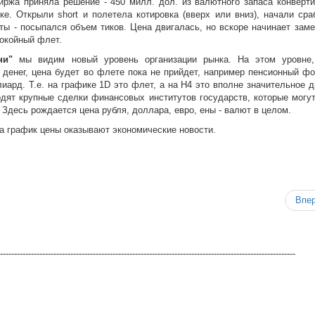
иржа приняла решение - 450 милл. дол. из валютного запаса конверти
е. Открыли short и полетела котировка (вверх или вниз), начали сра
ты - посыпался объем тиков. Цена двигалась, но вскоре начинает заме
окойный флет.
ни"
мы видим новый уровень организации рынка. На этом уровне
денег, цена будет во флете пока не прийдет, например пенсионный фо
лиард. Т.е. на графике 1D это флет, а на H4 это вполне значительное 
дят крупные сделки финансовых институтов государств, которые могут
 Здесь рождается цена рубля, доллара, евро, ены - валют в целом.
а график цены оказывают экономические новости.
Впе
---------------------------------------------------------------------------------------------------------