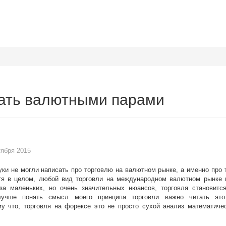
вать валютными парами
тября 2015
уки не могли написать про торговлю на валютном рынке, а именно про 
я в целом, любой вид торговли на международном валютном рынке 
за маленьких, но очень значительных нюансов, торговля становитс
 лучше понять смысл моего принципа торговли важно читать эт
му что, торговля на форексе это не просто сухой анализ математиче