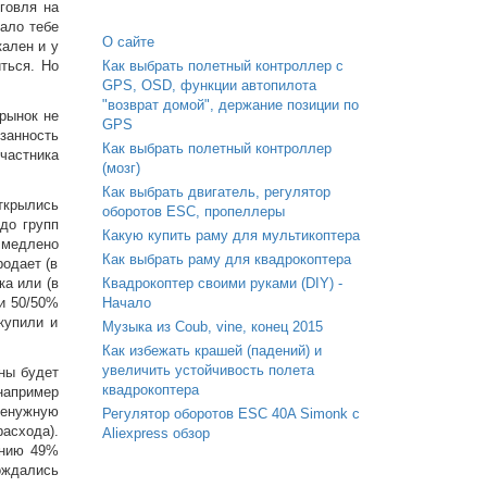
рговля на
чало тебе
О сайте
кален и у
ться. Но
Как выбрать полетный контроллер с
GPS, OSD, функции автопилота
"возврат домой", держание позиции по
 рынок не
GPS
занность
Как выбрать полетный контроллер
участника
(мозг)
Как выбрать двигатель, регулятор
Открылись
оборотов ESC, пропеллеры
 до групп
Какую купить раму для мультикоптера
 медлено
Как выбрать раму для квадрокоптера
родает (в
ка или (в
Квадрокоптер своими руками (DIY) -
и 50/50%
Начало
купили и
Музыка из Coub, vine, конец 2015
Как избежать крашей (падений) и
увеличить устойчивость полета
ны будет
квадрокоптера
например
ненужную
Регулятор оборотов ESC 40A Simonk с
асхода).
Aliexpress обзор
ению 49%
ождались