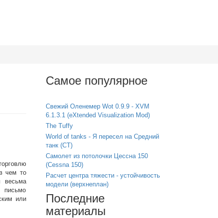
Самое популярное
Свежий Оленемер Wot 0.9.9 - XVM
6.1.3.1 (eXtended Visualization Mod)
The Tuffy
World of tanks - Я пересел на Средний
танк (СТ)
Самолет из потолочки Цессна 150
торговлю
(Cessna 150)
в чем то
Расчет центра тяжести - устойчивость
я весьма
модели (верхнеплан)
о письмо
Последние
ским или
материалы