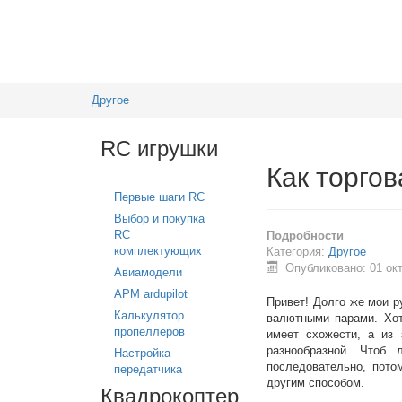
Другое
RC игрушки
Как торго
Первые шаги RC
Выбор и покупка
RC
Подробности
комплектующих
Категория:
Другое
Опубликовано: 01 ок
Авиамодели
APM ardupilot
Привет! Долго же мои р
Калькулятор
валютными парами. Хот
пропеллеров
имеет схожести, а из 
разнообразной. Чтоб
Настройка
последовательно, пото
передатчика
другим способом.
Квадрокоптер