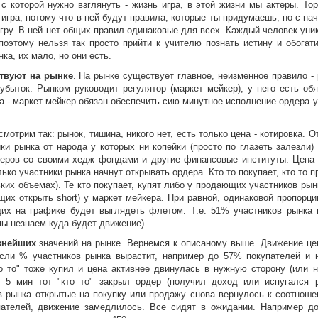
 с которой нужно взглянуть - жизнь игра, в этой жизни мы актеры. То
 игра, потому что в ней будут правила, которые ты придумаешь, но с на
гру. В ней нет общих правил одинаковые для всех. Каждый человек уни
поэтому нельзя так просто прийти к учителю познать истину и обогати
а, их мало, но они есть.
твуют на рынке
. На рынке существует главное, неизменное правило -
убыток. Рынком руководит регулятор (маркет мейкер), у него есть обя
а - маркет мейкер обязан обеспечить сию минутное исполнение ордера 
 смотрим так: рынок, тишина, никого нет, есть только цена - котировка. 
ки рынка от народа у которых ни копейки (просто по глазеть залезли)
еров со своими хедж фондами и другие финансовые институты. Цена
лько участники рынка начнут открывать ордера. Кто то покупает, кто то п
ких объемах). Те кто покупает, купят либо у продающих участников рын
их открыть short) у маркет мейкера. При равной, одинаковой пропорци
х на графике будет выглядеть флетом. Т.е. 51% участников рынка 
мы незнаем куда будет движение).
жнейших
значений на рынке. Вернемся к описаному выше. Движение це
если % участников рынка вырастит, например до 57% покупателей и 
кто то" тоже купил и цена активнее двинулась в нужную сторону (или 
з 5 мин тот "кто то" закрыл ордер (получил доход или испугался р
в рынка открытые на покупку или продажу снова вернулось к соотнош
ателей, движение замедлилось. Все сидят в ожидании. Например д