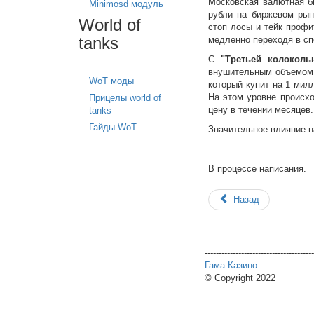
Московская валютная б
Minimosd модуль
рубли на биржевом рынк
World of
стоп лосы и тейк профи
tanks
медленно переходя в сп
С
"Третьей колоколь
внушительным объемом 
WoT моды
который купит на 1 мил
На этом уровне происхо
Прицелы world of
цену в течении месяцев.
tanks
Гайды WoT
Значительное влияние н
В процессе написания.
Назад
---------------------------------------
Гама Казино
© Copyright 2022