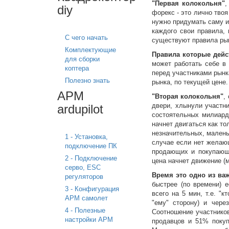
"Первая колокольня"
,
diy
форекс - это лично твоя
нужно придумать саму и
каждого свои правила, 
С чего начать
существуют правила рынк
Комплектующие
Правила которые дейс
для сборки
может работать себе в 
коптера
перед участниками рынк
Полезно знать
рынка, по текущей цене.
APM
"Вторая колокольня"
,
двери, хлынули участни
ardupilot
состоятельных милиард
начнет двигаться как то
незначительных, малень
1 - Установка,
случае если нет желающ
подключение ПК
продающих и покупающи
2 - Подключение
цена начнет движение (
серво, ESC
Время это одно из ва
регуляторов
быстрее (по времени) 
3 - Конфигурация
всего на 5 мин, т.е. "
APM самолет
"ему" сторону) и чере
4 - Полезные
Соотношение участнико
настройки APM
продавцов и 51% покуп