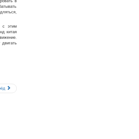
ровать в
батывать
дляться,
, с этим
нд китая
движение.
 двигать
рёд