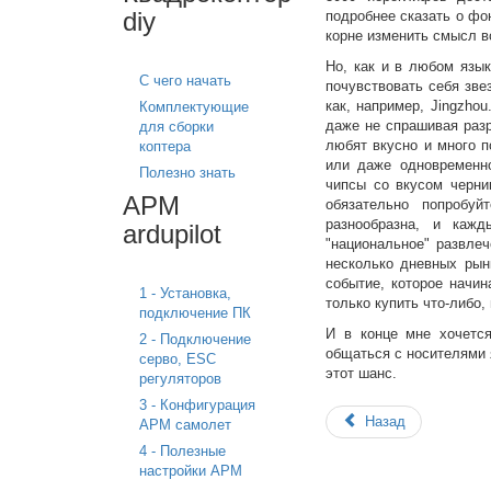
diy
подробнее сказать о фон
корне изменить смысл вс
Но, как и в любом язык
С чего начать
почувствовать себя зве
как, например, Jingzho
Комплектующие
даже не спрашивая разр
для сборки
любят вкусно и много п
коптера
или даже одновременно
Полезно знать
чипсы со вкусом черни
APM
обязательно попробуй
разнообразна, и кажд
ardupilot
"национальное" развлеч
несколько дневных рынк
событие, которое начин
1 - Установка,
только купить что-либо,
подключение ПК
И в конце мне хочется
2 - Подключение
общаться с носителями я
серво, ESC
этот шанс.
регуляторов
3 - Конфигурация
Назад
APM самолет
4 - Полезные
настройки APM