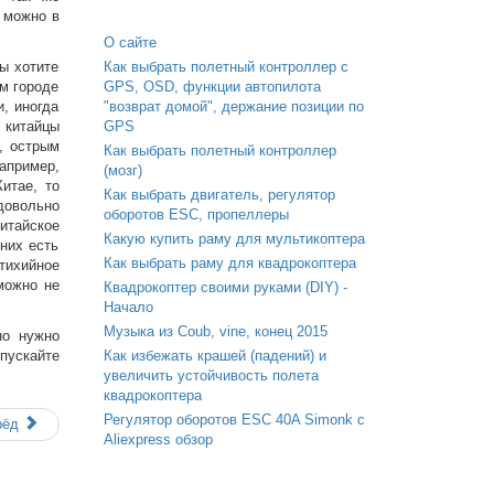
, можно в
О сайте
вы хотите
Как выбрать полетный контроллер с
ом городе
GPS, OSD, функции автопилота
, иногда
"возврат домой", держание позиции по
 китайцы
GPS
, острым
Как выбрать полетный контроллер
апример,
(мозг)
итае, то
Как выбрать двигатель, регулятор
довольно
оборотов ESC, пропеллеры
итайское
Какую купить раму для мультикоптера
них есть
Как выбрать раму для квадрокоптера
тихийное
можно не
Квадрокоптер своими руками (DIY) -
Начало
Музыка из Coub, vine, конец 2015
но нужно
упускайте
Как избежать крашей (падений) и
увеличить устойчивость полета
квадрокоптера
Регулятор оборотов ESC 40A Simonk с
рёд
Aliexpress обзор