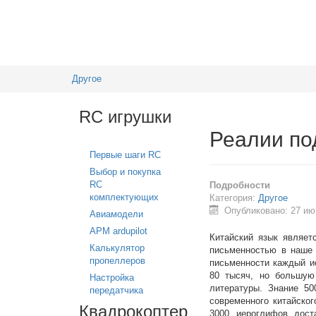
Другое
RC игрушки
Реалии по
Первые шаги RC
Выбор и покупка
RC
Подробности
комплектующих
Категория:
Другое
Опубликовано: 27 ию
Авиамодели
APM ardupilot
Китайский язык являе
Калькулятор
письменностью в наше 
пропеллеров
письменности каждый и
80 тысяч, но большую
Настройка
литературы. Знание 5
передатчика
современного китайског
Квадрокоптер
3000 иероглифов дост