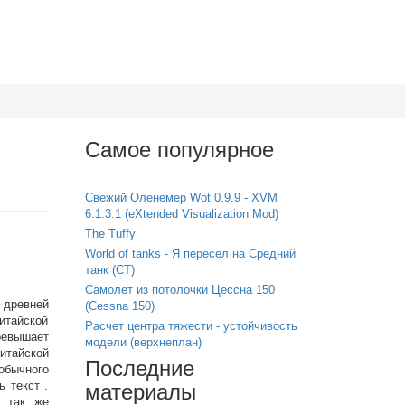
Самое популярное
Свежий Оленемер Wot 0.9.9 - XVM
6.1.3.1 (eXtended Visualization Mod)
The Tuffy
World of tanks - Я пересел на Средний
танк (СТ)
Самолет из потолочки Цессна 150
 древней
(Cessna 150)
итайской
Расчет центра тяжести - устойчивость
ревышает
модели (верхнеплан)
итайской
Последние
обычного
ь текст .
материалы
т так же