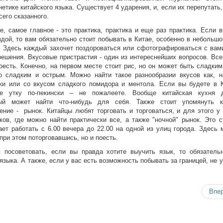
етике китайского языка. Существует 4 ударения, и, если их перепутать
его сказанного.
е, самое главное - это практика, практика и еще раз практика. Если 
здой, то вам обязательно стоит побывать в Китае, особенно в небольш
u. Здесь каждый захочет поздороваться или сфотографироваться с вами
ешения. Вкусовые пристрастия - один из интереснейших вопросов. Все
оесть. Конечно, на первом месте стоит рис, но он может быть сладким
 сладким и острым. Можно найти такое разнообразии вкусов как, н
ки или со вкусом сладкого помидора и ментола. Если вы будете в К
те утку по-пекински – не пожалеете. Вообще китайская кухня 
ый может найти что-нибудь для себя. Также стоит упомянуть к
ение - рынок. Китайцы любят торговать и торговаться, и для этого у 
ов, где можно найти практически все, а также "ночной" рынок. Это с
ает работать с 6.00 вечера до 22.00 на одной из улиц города. Здесь 
 при этом поторговавшись, но и поесть.
 посоветовать, если вы правда хотите выучить язык, то обязатель
зыка. А также, если у вас есть возможность побывать за границей, не 
Впе