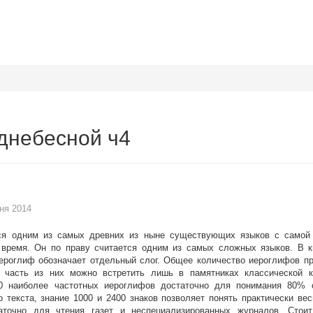
днебесной ч4
ня 2014
тся одним из самых древних из ныне существующих языков с самой
время. Он по праву считается одним из самых сложных языков. В к
ероглиф обозначает отдельный слог. Общее количество иероглифов п
 часть из них можно встретить лишь в памятниках классической к
00 наиболее частотных иероглифов достаточно для понимания 80% 
о текста, знание 1000 и 2400 знаков позволяет понять практически вес
аточно для чтения газет и неспециализированных журналов. Стои